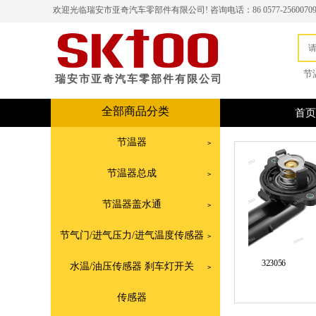
欢迎光临瑞安市亚奇汽车零部件有限公司!
咨询电话：86 0577-2560070
节
瑞安市亚奇汽车零部件有限公司
全部商品分类
首页
节温器
>
节温器总成
>
节温器盖水通
>
节气门/进气压力/进气温度传感器
>
902-301
323056
水温/油压传感器 刹车灯开关
>
传感器