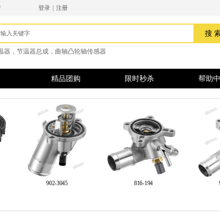
9
登录
|
注册
搜索
搜 
温器，节温器总成，曲轴
凸轮轴传感器
精品团购
限时秒杀
帮助
902-3045
816-194
9