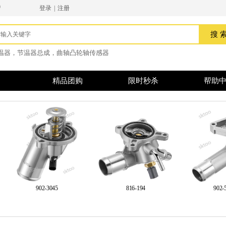
9
登录
|
注册
搜索
搜 
温器，节温器总成，曲轴
凸轮轴传感器
精品团购
限时秒杀
帮助
902-3045
816-194
902-59