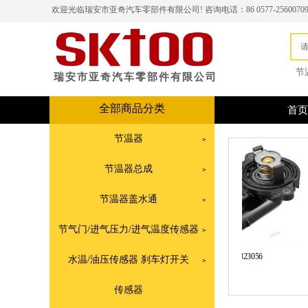
欢迎光临瑞安市亚奇汽车零部件有限公司!
咨询电话：86 0577-2560070
节
瑞安市亚奇汽车零部件有限公司
全部商品分类
首页
节温器
>
节温器总成
>
节温器盖水通
>
节气门/进气压力/进气温度传感器
>
902-301
323056
水温/油压传感器 刹车灯开关
>
传感器